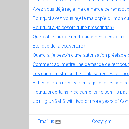
Avez-vous déjà réglé ma demande de rembou
Pourquoi avez-vous rejeté ma copie ou mon dup
Pourquoi ai-je besoin d'une prescription?
Quel est le taux de remboursement des soins ho
Etendue de la couverture?
Quand ai-je besoin d'une autorisation préalable
Comment soumettre une demande de rembour
Les cures en station thermale sont-elles rembo
Est ce que les médicaments génériques sont 
Pourquoi certains médicaments ne sont-ils pas
Joining UNSMIS with two or more years of Contri
Contact us
Copyright
Email us
Copyright