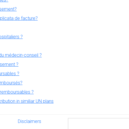
rsement?
licata de facture?
spitaliers ?
 du médecin-conseil ?
sement ?
ursables ?
remboursés?
 remboursables ?
bution in similiar UN plans
Disclaimers
Disclaimers
Rechercher