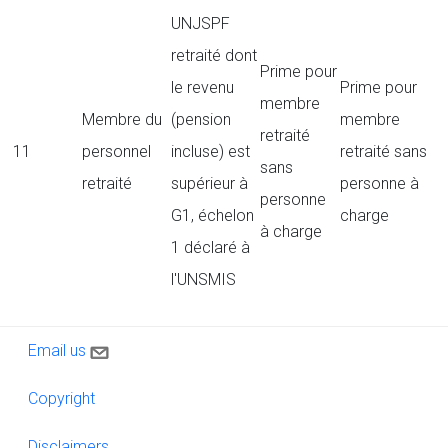
UNJSPF
retraité dont
Prime pour
le revenu
Prime pour
membre
Membre du
(pension
membre
retraité
11
personnel
incluse) est
retraité sans
sans
retraité
supérieur à
personne à
personne
G1, échelon
charge
à charge
1 déclaré à
l'UNSMIS
Contact us
Email us
Copyright
Copyright
Disclaimers
Disclaimers