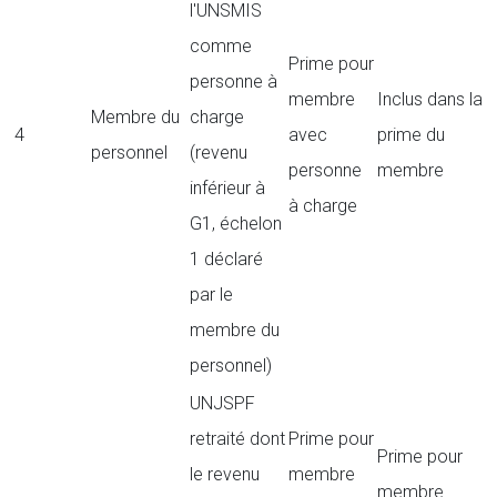
l'UNSMIS
comme
Prime pour
personne à
membre
Inclus dans la
Membre du
charge
4
avec
prime du
personnel
(revenu
personne
membre
inférieur à
à charge
G1, échelon
1 déclaré
par le
membre du
personnel)
UNJSPF
retraité dont
Prime pour
Prime pour
le revenu
membre
membre