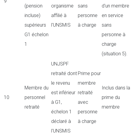
9
(pension
organisme
sans
d'un membre
incluse)
affilié à
personne
en service
supérieurs
l'UNSMIS
à charge
sans
G1 échelon
personne à
1
charge
(situation 5).
UNJSPF
retraité dont
Prime pour
le revenu
membre
Membre du
Inclus dans la
est inférieur
retraité
10
personnel
prime du
à G1,
avec
retraité
membre
échelon 1
personne
déclaré à
à charge
l'UNSMIS