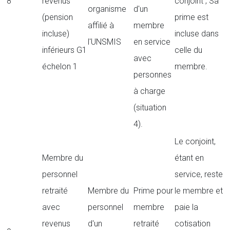
8
revenus
conjoint ; Sa
organisme
d'un
(pension
prime est
affilié à
membre
incluse)
incluse dans
l'UNSMIS
en service
inférieurs G1
celle du
avec
échelon 1
membre.
personnes
à charge
(situation
4).
Le conjoint,
Membre du
étant en
personnel
service, reste
retraité
Membre du
Prime pour
le membre et
avec
personnel
membre
paie la
revenus
d'un
retraité
cotisation