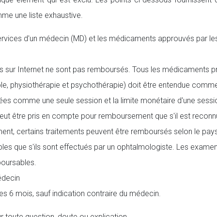
me une liste exhaustive.
ervices d'un médecin (MD) et les médicaments approuvés par le
s sur Internet ne sont pas remboursés. Tous les médicaments p
e, physiothérapie et psychothérapie) doit être entendue comme 
érées comme une seule session et la limite monétaire d'une sess
eut être pris en compte pour remboursement que s'il est reconn
nt, certains traitements peuvent être remboursés selon le pays d
s que s'ils sont effectués par un ophtalmologiste. Les examens 
boursables.
édecin
 6 mois, sauf indication contraire du médecin.
r toute question, doute ou explication.