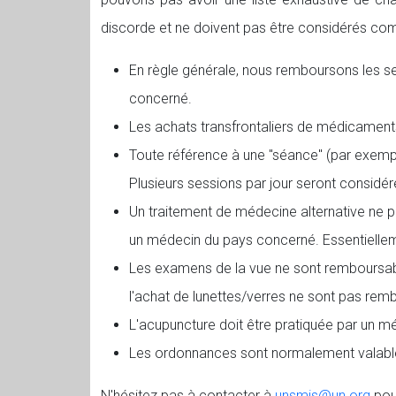
discorde et ne doivent pas être considérés com
En règle générale, nous remboursons les s
concerné.
Les achats transfrontaliers de médicament
Toute référence à une "séance" (par exempl
Plusieurs sessions par jour seront consid
Un traitement de médecine alternative ne p
un médecin du pays concerné. Essentielleme
Les examens de la vue ne sont remboursable
l'achat de lunettes/verres ne sont pas rem
L'acupuncture doit être pratiquée par un m
Les ordonnances sont normalement valables
N'hésitez pas à contacter à
unsmis@un.org
pou