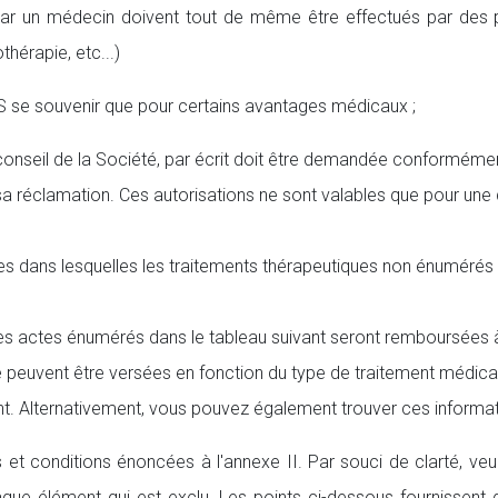
s par un médecin doivent tout de même être effectués par des
hérapie, etc...)
se souvenir que pour certains avantages médicaux ;
conseil de la Société, par écrit doit être demandée conformément 
 sa réclamation. Ces autorisations ne sont valables que pour une
es dans lesquelles les traitements thérapeutiques non énumérés
s actes énumérés dans le tableau suivant seront remboursées à u
euvent être versées en fonction du type de traitement médical 
ont. Alternativement, vous pouvez également trouver ces informat
 conditions énoncées à l'annexe II. Par souci de clarté, veuil
ue élément qui est exclu. Les points ci-dessous fournissent d